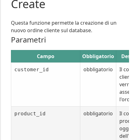
Create
Questa funzione permette la creazione di un
nuovo ordine cliente sul database.
Parametri
Campo
Obbligatorio
Descriz
obbligatorio
Il codice
customer_id
cliente a
verrà
assegna
l'ordine.
obbligatorio
Il codice
product_id
prodott
oggetto
dell'ordi