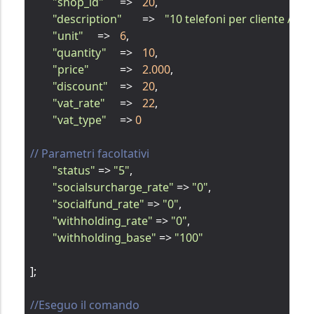
"shop_id"
	=>	
20
,

"description"
	=>	
"10 telefoni per cliente ABC"
"unit"
	=>	
6
,

"quantity"
	=>	
10
,

"price"
		=>	
2.000
,

"discount"
	=>	
20
,

"vat_rate"
	=>	
22
,

"vat_type"
	=> 
0
// Parametri facoltativi
"status"
 => 
"5"
,

"socialsurcharge_rate"
 => 
"0"
,

"socialfund_rate"
 => 
"0"
,

"withholding_rate"
 => 
"0"
,

"withholding_base"
 => 
"100"
];

//Eseguo il comando