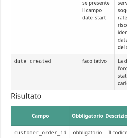
se presente
servizi
il campo
soggetti
date_start
ratei e
risconti,
identific
data di f
del servi
facoltativo
La data i
date_created
l'ordine 
stato
caricato.
Risultato
Campo
Obbligatorio
Descrizione
obbligatorio
Il codice
customer_order_id