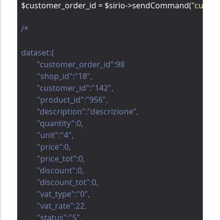
$customer_order_id = $sirio->sendCommand(
"custo
/*

dataset:{

	"customer_order_id":98

	"shop_id":"18",

	"customer_id":"142",

	"product_id":"956",

	"description":"descrizione",

	"quantity":0,

	"unit":"4",

	"price":0,

	"price_tot":0,

	"discount":0,

	"discount_tot":0,

	"vat_type":"0",

	"vat_rate":22,

	"status":"5",
