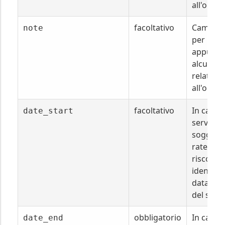
all'ordin
facoltativo
Campo l
note
per
appunta
alcune n
relative
all'ordin
facoltativo
In caso d
date_start
servizi
soggetti
ratei e
risconti,
identific
data di i
del servi
obbligatorio
In caso d
date_end