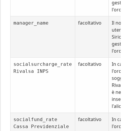
gestisce
l'ordine.
facoltativo
Il nome
manager_name
utente d
Sirio che
gestisce
l'ordine.
facoltativo
In caso
socialsurcharge_rate
l'ordine 
Rivalsa INPS
soggetto
Rivalsa 
è necess
inserire
l'aliquot
facoltativo
In caso
socialfund_rate
l'ordine 
Cassa Previdenziale