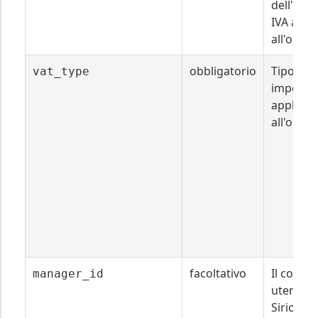
dell'imp
IVA appl
all'ordin
obbligatorio
Tipologia
vat_type
imposta 
applicat
all'ordin
facoltativo
Il codice
manager_id
utente d
Sirio che