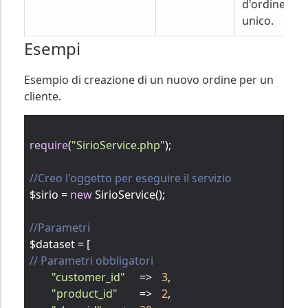
d'ordine
unico.
Esempi
Esempio di creazione di un nuovo ordine per un
cliente.
require
(
"SirioService.php"
);

//Creo l'oggetto per eseguire il servizio
$sirio = 
new
 SirioService();

//Parametri
// Parametri obbligatori
"customer_id"
	=>	
3
,

"product_id"
	=>	
2
,
