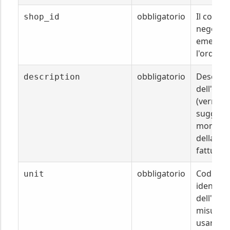
obbligatorio
Il codice
shop_id
negozio
emette
l'ordine.
obbligatorio
Descrizi
description
dell'ordi
(verrà
suggerit
moment
della
fatturaz
obbligatorio
Codice
unit
identific
dell'unit
misura 
usare pe