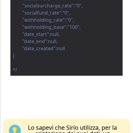
	"socialsurcharge_rate":"0",

	"socialfund_rate":"0",

	"withholding_rate":"0",

	"withholding_base":"100",

	"date_start":null,

	"date_end":null,

	"date_created":null

}

*/
Lo sapevi che Sirio utilizza, per la