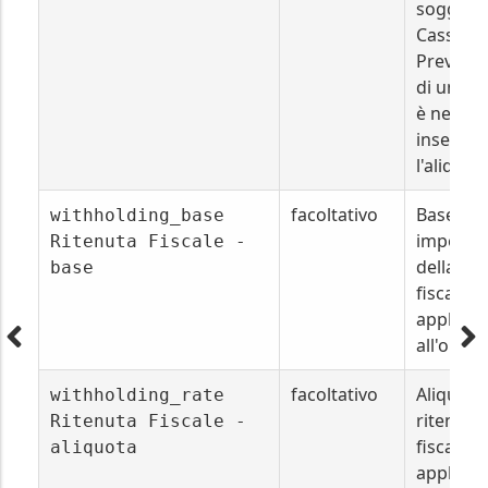
soggetto
Cassa
Previden
di un or
è necess
inserire
l'aliquot
facoltativo
Base
withholding_base
imponibi
Ritenuta Fiscale -
della rit
base
fiscale
applicat
all'ordin
facoltativo
Aliquota
withholding_rate
ritenuta
Ritenuta Fiscale -
fiscale
aliquota
applicat