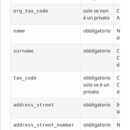
solo se non
Codice
org_tax_code
è un privato
Azien
obbligatorio
Nome 
name
dell'
obbligatorio
Cogno
surname
Client
dell'
obbligatorio
Codice
tax_code
solo se è un
Client
privato
dell'
obbligatorio
Indiri
address_street
legale
obbligatorio
Numer
address_street_number