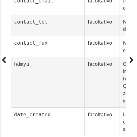
facoltativo
Indiri
contact_email
conta
facoltativo
Numer
contact_tel
del co
facoltativo
Numer
contact_fax
conta
facoltativo
Camp
hdmyu
impos
hai c
Quest
attua
inutil
facoltativo
La data
date_created
client
sched