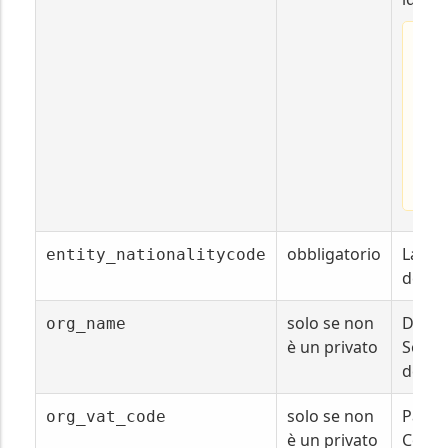
In c
l'an
una 
fisic
type
più 
modi
obbligatorio
La naz
entity_nationalitycode
dell'a
solo se non
Deno
org_name
è un privato
Social
dell'e
solo se non
Partit
org_vat_code
è un privato
Code