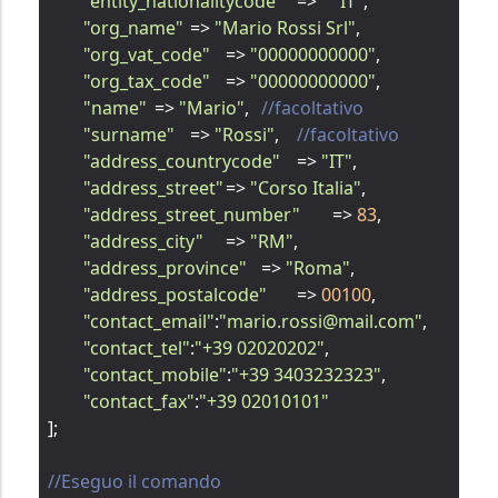
"entity_nationalitycode"
	=>	
"IT"
,

"org_name"
	=> 
"Mario Rossi Srl"
,

"org_vat_code"
	=> 
"00000000000"
,

"org_tax_code"
	=> 
"00000000000"
,

"name"
	=> 
"Mario"
,	
//facoltativo
"surname"
	=> 
"Rossi"
,	
//facoltativo
"address_countrycode"
	=> 
"IT"
,

"address_street"
	=> 
"Corso Italia"
,

"address_street_number"
	=> 
83
,

"address_city"
	=> 
"RM"
,

"address_province"
	=> 
"Roma"
,

"address_postalcode"
	=> 
00100
,

"contact_email"
:
"mario.rossi@mail.com"
,

"contact_tel"
:
"+39 02020202"
,

"contact_mobile"
:
"+39 3403232323"
,

"contact_fax"
:
"+39 02010101"
];

//Eseguo il comando