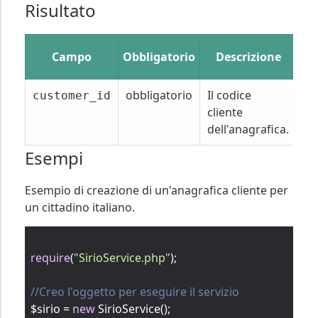
Risultato
Campo
Obbligatorio
Descrizione
A
obbligatorio
Il codice
Il
customer_id
cliente
un
dell'anagrafica.
pr
Esempi
Esempio di creazione di un'anagrafica cliente per
un cittadino italiano.
require
(
"SirioService.php"
);

//Creo l'oggetto per eseguire il servizio
$sirio = 
new
 SirioService();
