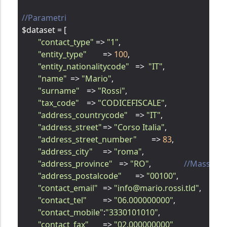
//Parametri
$dataset = [

"contact_type"
 => 
"1"
,

"entity_type"
	=> 
100
,

"entity_nationalitycode"
	=>  
"IT"
,

"name"
	=> 
"Mario"
,

"surname"
	=> 
"Rossi"
,

"tax_code"
	=> 
"CODICEFISCALE"
,

"address_countrycode"
	=> 
"IT"
,

"address_street"
	=> 
"Corso Italia"
,

"address_street_number"
	=> 
83
,

"address_city"
	=> 
"roma"
,

"address_province"
	=> 
"RO"
,		
//Massimo 
"address_postalcode"
	=> 
"00100"
,

"contact_email"
	=> 
"info@mario.rossi.tld"
,

"contact_tel"
	=> 
"06.000000000"
,

"contact_mobile"
:
"3330101010"
,

"contact_fax"
	=> 
"02.000000000"