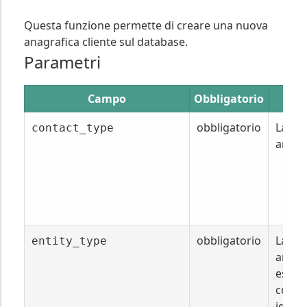
Questa funzione permette di creare una nuova
anagrafica cliente sul database.
Parametri
Campo
Obbligatorio
De
obbligatorio
La tip
contact_type
anagr
obbligatorio
La tip
entity_type
anagr
esser
con i
identi