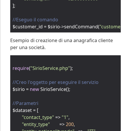
];

//Eseguo il comando
$customer_id = $sirio->sendCommand(
"customers"
, 
Esempio di creazione di una anagrafica cliente
per una società.
require
(
"SirioService.php"
);

//Creo l'oggetto per eseguire il servizio
$sirio = 
new
 SirioService();

//Parametri
$dataset = [

"contact_type"
 => 
"1"
,

"entity_type"
	=> 
200
,
