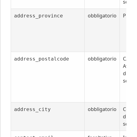
sede 
obbligatorio
Provi
address_province
obbligatorio
CAP: C
address_postalcode
Avvia
dell'i
sede 
obbligatorio
Comu
address_city
dell'i
sede 