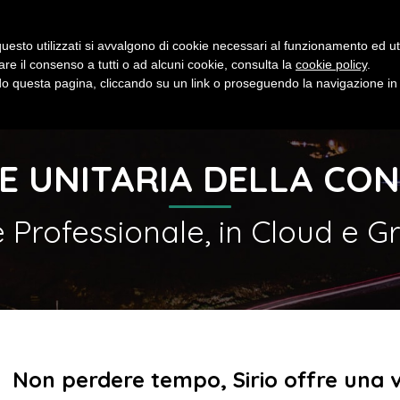
Contatti
Tutorial
Documentaz
uesto utilizzati si avvalgono di cookie necessari al funzionamento ed utili 
are il consenso a tutti o ad alcuni cookie, consulta la
cookie policy
.
IL SALVATORE
FUNZIONALITÀ
COME INIZIARE
 questa pagina, cliccando su un link o proseguendo la navigazione in a
Guarda i video
E UNITARIA DELLA CON
è Professionale, in Cloud e G
Non perdere tempo, Sirio offre una v