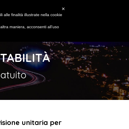
ione
Assistenza
Chi Siamo
×
alle finalità illustrate nella cookie
PROVALO SUBITO!
ltra maniera, acconsenti all’uso
TABILITÀ
ratuito
isione unitaria per