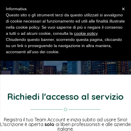
×
Informativa
Questo sito o gli strumenti terzi da questo utilizzati si avvalgono
di cookie necessari al funzionamento ed utili alle finalità illustrate
nella cookie policy. Se vuoi saperne di più o negare il consenso
a tutti o ad alcuni cookie, consulta la
cookie policy
.
Chiudendo questo banner, scorrendo questa pagina, cliccando
RICHIEDI L'ACCESSO
su un link o proseguendo la navigazione in altra maniera,
acconsenti all’uso dei cookie.
Richiedi l'accesso al servizio
Registra il tuo Team Account e inizia subito ad usare Sirio!
L'iscrizione è aperta
solo
ai liberi professionisti e alle aziende
italiane.