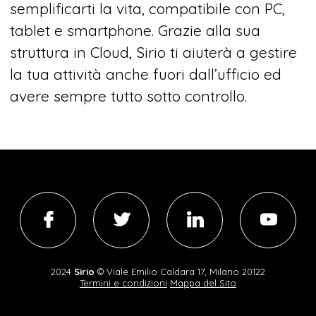
semplificarti la vita, compatibile con PC,
tablet e smartphone. Grazie alla sua
struttura in Cloud, Sirio ti aiuterà a gestire
la tua attività anche fuori dall’ufficio ed
avere sempre tutto sotto controllo.
2024
Sirio
©
Viale Emilio Caldara 17, Milano 20122
Termini e condizioni
Mappa del Sito