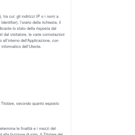
tra cui: gli indirizzi IP o i nomi a
ntifier), l’orario della richiesta, il
dicante lo stato della risposta dal
ti dal visitatore, le varie connotazioni
o all’interno dell’Applicazione, con
 informatico dell’Utente.
el Titolare, secondo quanto esposto
etermina le finalità e i mezzi del
lla fruizione di sirio. Il Titolare del