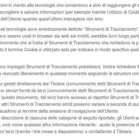
 in merito alle tecnologie che consentono a sirio di raggiungere gli sco
accogliere e salvare informazioni (per esempio tramite l’utilizzo di Cooki
dell’Utente quando quest’ultimo interagisce con sirio.
li tecnologie sono sinteticamente definite “Strumenti di Tracciamento”, s
 essere usati in browser sia web sia mobili, sarebbe fuori luogo parla
dal momento che si tratta di Strumenti di Tracciamento che richiedono la
o il termine Cookie è utilizzato solo per indicare in modo specifico quel
gono impiegati Strumenti di Tracciamento potrebbero, inoltre richiedere 
e revocato liberamente in qualsiasi momento seguendo le istruzioni co
nto gestiti direttamente dal Titolare (comunemente detti Strumenti di Tr
no servizi forniti da terzi (comunemente detti Strumenti di Tracciamento
i questo documento, tali terzi hanno accesso ai rispettivi Strumenti di 
altri Strumenti di Tracciamento simili possono variare a seconda di qu
i scadono al termine della sessione di navigazione dell’Utente.
 descrizione di ciascuna delle categorie di seguito riportate, gli Utenti
, così come qualsiasi altra informazione rilevante - quale la presenza di
tori terzi (tramite i link messi a disposizione) o contattando il Titolare.