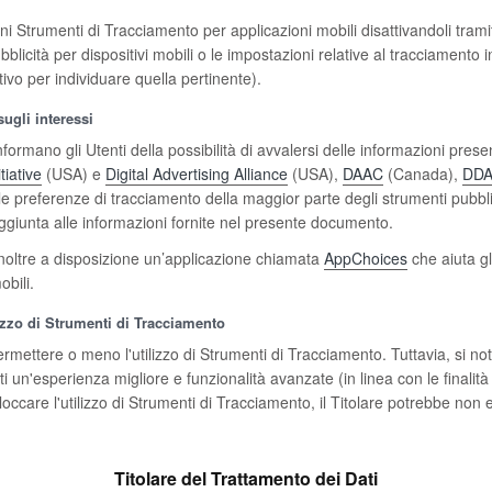
uni Strumenti di Tracciamento per applicazioni mobili disattivandoli tram
ubblicità per dispositivi mobili o le impostazioni relative al tracciamento
tivo per individuare quella pertinente).
sugli interessi
rmano gli Utenti della possibilità di avvalersi delle informazioni prese
tiative
(USA) e
Digital Advertising Alliance
(USA),
DAAC
(Canada),
DDA
le preferenze di tracciamento della maggior parte degli strumenti pubblicit
in aggiunta alle informazioni fornite nel presente documento.
 inoltre a disposizione un’applicazione chiamata
AppChoices
che aiuta gli
bili.
lizzo di Strumenti di Tracciamento
permettere o meno l'utilizzo di Strumenti di Tracciamento. Tuttavia, si no
nti un'esperienza migliore e funzionalità avanzate (in linea con le final
occare l'utilizzo di Strumenti di Tracciamento, il Titolare potrebbe non e
Titolare del Trattamento dei Dati