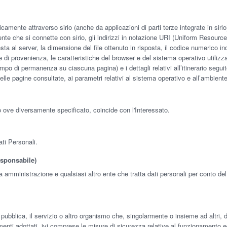
mente attraverso sirio (anche da applicazioni di parti terze integrate in sirio), 
nte che si connette con sirio, gli indirizzi in notazione URI (Uniform Resource Ide
iesta al server, la dimensione del file ottenuto in risposta, il codice numerico in
e di provenienza, le caratteristiche del browser e del sistema operativo utilizza
mpo di permanenza su ciascuna pagina) e i dettagli relativi all’itinerario seguit
elle pagine consultate, ai parametri relativi al sistema operativo e all’ambiente
vo ove diversamente specificato, coincide con l'Interessato.
ati Personali.
esponsabile)
ica amministrazione e qualsiasi altro ente che tratta dati personali per conto d
à pubblica, il servizio o altro organismo che, singolarmente o insieme ad altri, d
menti adottati, ivi comprese le misure di sicurezza relative al funzionamento ed a